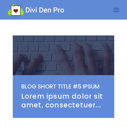
BLOG SHORT TITLE #5 IPSUM
Lorem ipsum dolor sit
amet, consectetuer...