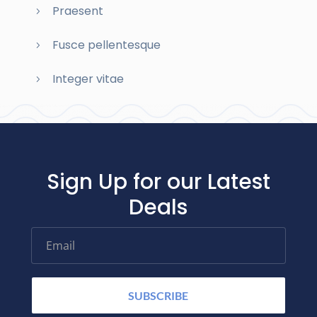
Praesent
Fusce pellentesque
Integer vitae
Sign Up for our Latest
Deals
Email
SUBSCRIBE